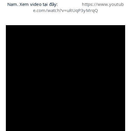
👇
👇
👇
Nam. Xem video tại đây:
https://www.youtub
e.com/watch?v=uRUqP3yMrqQ