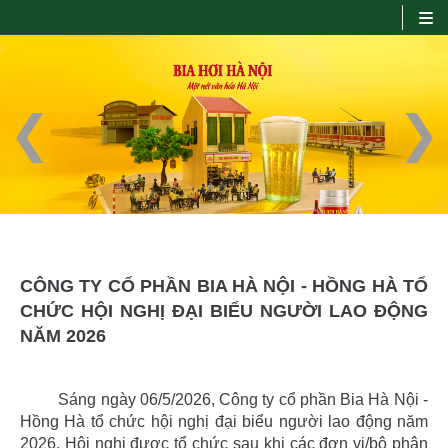
Prev
Next
No title...
CÔNG TY CỔ PHẦN BIA HÀ NỘI - HỒNG HÀ TỔ
CHỨC HỘI NGHỊ ĐẠI BIỂU NGƯỜI LAO ĐỘNG
NĂM 2026
Sáng ngày 06/5/2026, Công ty cổ phần Bia Hà Nội -
Hồng Hà tổ chức hội nghị đại biểu người lao động năm
2026. Hội nghị được tổ chức sau khi các đơn vị/bộ phận